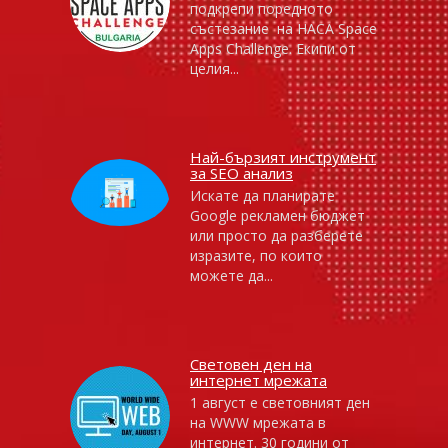
подкрепи поредното
състезание на НАСА Space
Apps Challenge. Екипи от
целия...
Най-бързият инструмент
за SEO анализ
Искате да планирате
Google рекламен бюджет
или просто да разберете
изразите, по които
можете да...
Световен ден на
интернет мрежата
1 август е световният ден
на WWW мрежата в
интернет. 30 години от