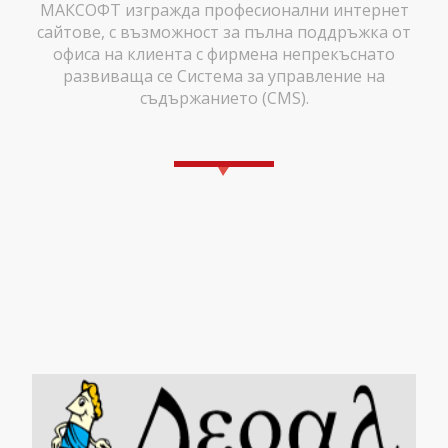
МАКСОФТ изгражда професионални интернет
сайтове, с възможност за пълна поддръжка от
офиса на клиента с фирмена непрекъснато
развиваща се Система за управление на
съдържанието (CMS).