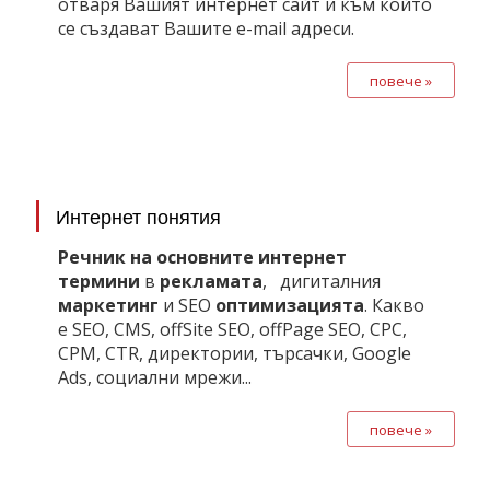
отваря Вашият интернет сайт и към който
се създават Вашите e-mail адреси.
повече »
Интернет понятия
Речник на основните интернет
термини
в
рекламата
, дигиталния
маркетинг
и SEO
оптимизацията
. Какво
е SEO, CMS, offSite SEO, offPage SEO, CPC,
CPM, CTR, директории, търсачки, Google
Ads, социални мрежи...
повече »