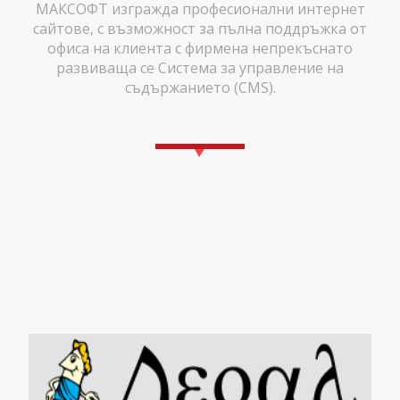
МАКСОФТ изгражда професионални интернет
сайтове, с възможност за пълна поддръжка от
офиса на клиента с фирмена непрекъснато
развиваща се Система за управление на
съдържанието (CMS).