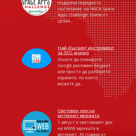
подкрепи поредното
състезание на НАСА Space
Apps Challenge. Екипи от
целия...
Най-бързият инструмент
за SEO анализ
Искате да планирате
Google рекламен бюджет
или просто да разберете
изразите, по които
можете да...
Световен ден на
интернет мрежата
1 август е световният ден
на WWW мрежата в
интернет. 30 години от