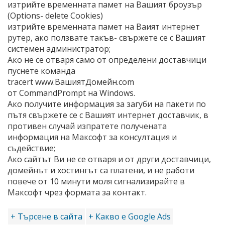
изтрийте временната памет на Вашият броузър
(Options- delete Cookies)
изтрийте временната памет на Ваият интернет
рутер, ако ползвате такъв- свържете се с Вашият
системен администратор;
Ако не се отваря само от определени доставчици
пуснете команда
tracert www.ВашиятДомейн.com
от CommandPrompt на Windows.
Ако получите информация за загуби на пакети по
пътя свържете се с Вашият интернет доставчик, в
противен случай изпратете получената
информация на Максофт за консултация и
съдействие;
Ако сайтът Ви не се отваря и от други доставчици,
домейнът и хостингът са платени, и не работи
повече от 10 минути моля сигнализирайте в
Максофт чрез формата за контакт.
+ Търсене в сайта
+ Какво е Google Ads