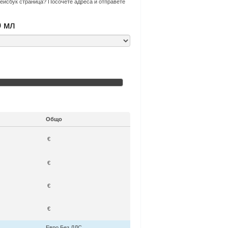
фейсбук страница? Посочете адреса и отправете
0 мл
Общо
€
€
€
€
Евро Без ДДС