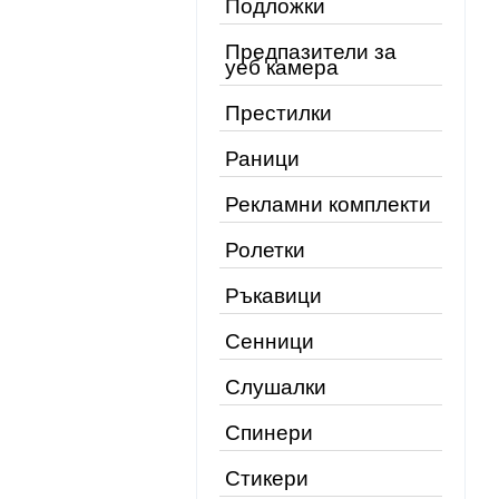
Подложки
Предпазители за
уеб камера
Престилки
Раници
Рекламни комплекти
Ролетки
Ръкавици
Сенници
Слушалки
Спинери
Стикери