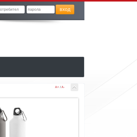
вход
A+
/
A-