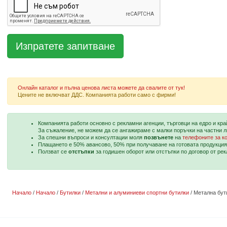
Онлайн каталог и пълна ценова листа можете да свалите от тук!
Цените не включват ДДС. Компанията работи само с фирми!
Компанията работи основно с рекламни агенции, търговци на едро и кр
За съжаление, не можем да се ангажираме с малки поръчки на частни л
За спешни въпроси и консултации моля
позвънете
на
телефоните за к
Плащането е 50% авансово, 50% при получаване на готовата продукция
Ползват се
отстъпки
за годишен оборот или отстъпки по договор от ре
Начало
/
Начало
/
Бутилки
/
Метални и алуминиеви спортни бутилки
/ Метална бут