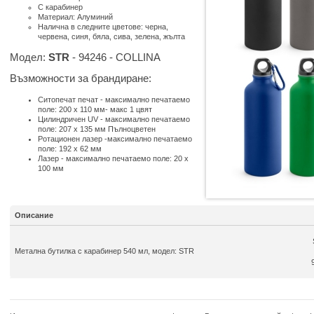
С карабинер
Материал: Алуминий
Налична в следните цветове: черна,
червена, синя, бяла, сива, зелена, жълта
Модел:
STR
- 94246 - COLLINA
Възможности за брандиране:
Ситопечат печат - максимално печатаемо
поле: 200 x 110 мм- макс 1 цвят
Цилиндричен UV - максимално печатаемо
поле: 207 x 135 мм Пълноцветен
Ротационен лазер -максимално печатаемо
поле: 192 x 62 мм
Лазер - максимално печатаемо поле: 20 x
100 мм
Описание
Метална бутилка с карабинер 540 мл, модел: STR