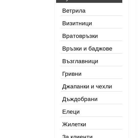
Ветрила
Визитници
Вратовръзки
Връзки и баджове
Възглавници
Гривни
Джапанки и чехли
Дъждобрани
Елеци
Жилетки
За клиенти