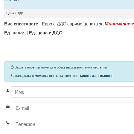
Цена с ДДС
Вие спестявате
-
Евро с ДДС спрямо цената за
Минимално к
Ед. цена:
|
Ед. цена с ДДС:
За определени продукти и количества се ползват
Вашата поръчка може да е обект на допълнителни отстъпки!
За валидната в момента отстъпка, моля
попълнете запитването
!