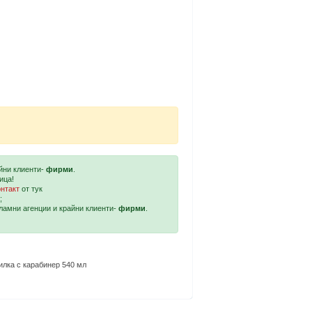
айни клиенти-
фирми
.
ица!
онтакт
от тук
;
кламни агенции и крайни клиенти-
фирми
.
илка с карабинер 540 мл