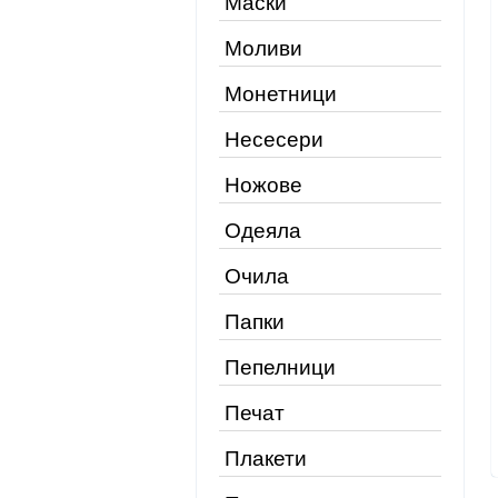
Маски
Моливи
Монетници
Несесери
Ножове
Одеяла
Очила
Папки
Пепелници
Печат
Плакети