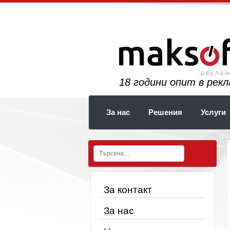
19
години опит в рек
За нас
Решения
Услуги
За контакт
За нас