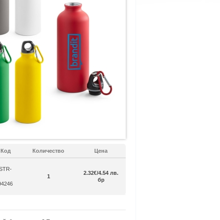
Код
Количество
Цена
STR-
2.32€/4.54 лв.
1
бр
94246