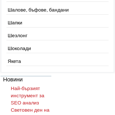
Шалове, бъфове, бандани
Шапки
Шезлонг
Шоколади
Якета
Новини
Най-бързият
инструмент за
SEO анализ
Световен ден на