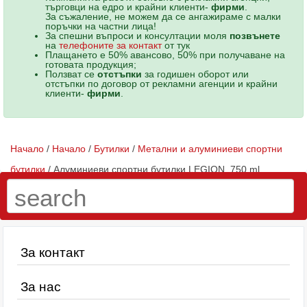
търговци на едро и крайни клиенти-
фирми
.
За съжаление, не можем да се ангажираме с малки
поръчки на частни лица!
За спешни въпроси и консултации моля
позвънете
на
телефоните за контакт
от тук
Плащането е 50% авансово, 50% при получаване на
готовата продукция;
Ползват се
отстъпки
за годишен оборот или
отстъпки по договор от рекламни агенции и крайни
клиенти-
фирми
.
Начало
/
Начало
/
Бутилки
/
Метални и алуминиеви спортни
бутилки
/ Алуминиеви спортни бутилки LEGION, 750 ml
За контакт
За нас