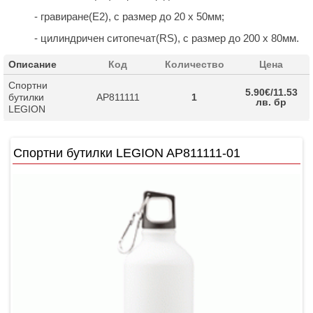
- гравиране(Е2), с размер до 20 х 50мм;
- цилиндричен ситопечат(RS), с размер до 200 х 80мм.
Описание
Код
Количество
Цена
Спортни
5.90€/11.53
бутилки
AP811111
1
лв. бр
LEGION
Спортни бутилки LEGION AP811111-01