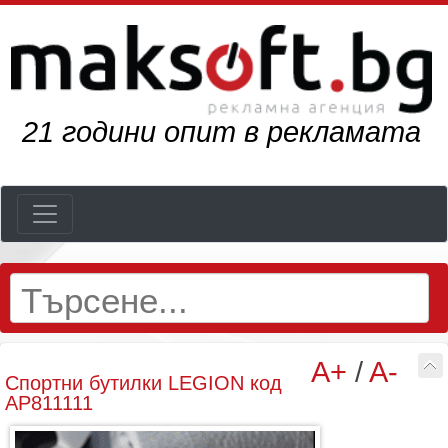
24
години опит в рекламата
A+
/
A-
Спортни бутилки LEGION код
AP811111