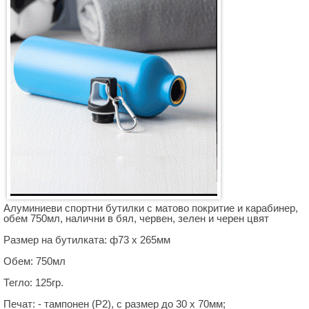
Алуминиеви спортни бутилки с матово покритие и карабинер,
обем 750мл, налични в бял, червен, зелен и черен цвят
Размер на бутилката: ф73 х 265мм
Обем: 750мл
Тегло: 125гр.
Печат: - тампонен (P2), с размер до 30 х 70мм;