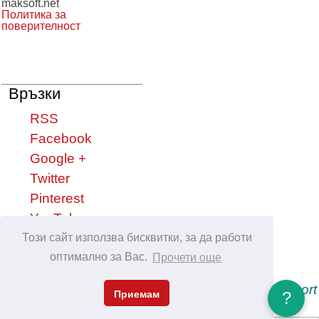
maksoft.net
Политика за
поверителност
Връзки
RSS
Facebook
Google +
Twitter
Pinterest
YouTube
Този сайт използва бисквитки, за да работи
Сподели във:
оптимално за Вас.
Прочети още
MAKSOFT Net, Sofia © 1998- 2008 - 2026, support
Приемам
?
Netservice