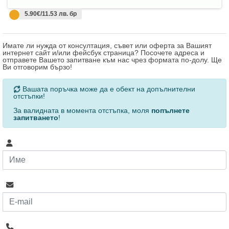
5.90€/11.53 лв. бр
Имате ли нужда от консултация, съвет или оферта за Вашият
интернет сайт и/или фейсбук страница? Посочете адреса и
отправете Вашето запитване към нас чрез формата по-долу. Ще
Ви отговорим бързо!
За определени продукти и количества се ползват
Вашата поръчка може да е обект на допълнителни
отстъпки!
За валидната в момента отстъпка, моля
попълнете
запитването
!